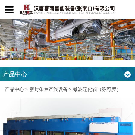
产品中心
微波硫化箱（弥可罗）
产品中心
>
密封条生产线设备
>
微波硫化箱（弥可罗）