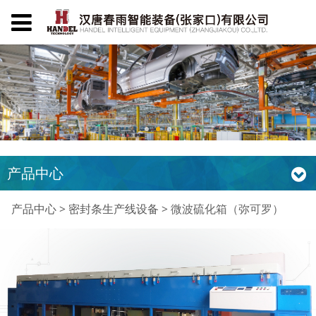
产品中心
微波硫化箱（弥可罗）
产品中心
>
密封条生产线设备
>
微波硫化箱（弥可罗）