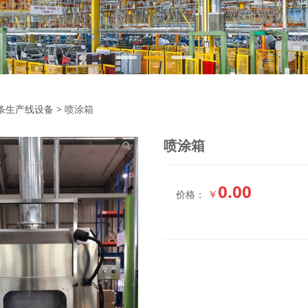
箱
条生产线设备
>
喷涂箱
喷涂箱
0.00
￥
价格：